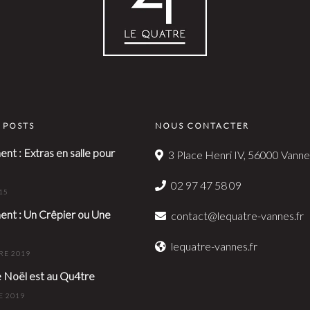
 POSTS
NOUS CONTACTER
nt : Extras en salle pour
3 Place Henri IV, 56000 Vanne
02 97 47 58 09
15
nt : Un Crêpier ou Une
contact@lequatre-vannes.fr
lequatre-vannes.fr
RE 2019
e Noël est au Qu4tre
E 2019