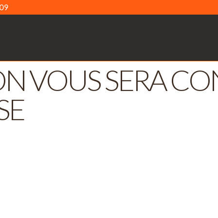
 09
N VOUS SERA CON
SE