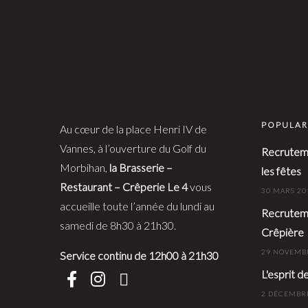
POPULAR
Au cœur de la place Henri IV de
Vannes, à l’ouverture du Golf du
Recruteme
Morbihan,
la Brasserie –
les fêtes
Restaurant – Crêperie Le 4
vous
30 MARS 20
accueille toute l’année du lundi au
Recruteme
samedi de 8h30 à 21h30.
Crêpière
29 NOVEMB
Service continu de 12h00 à 21h30
L'esprit d
2 DÉCEMBR