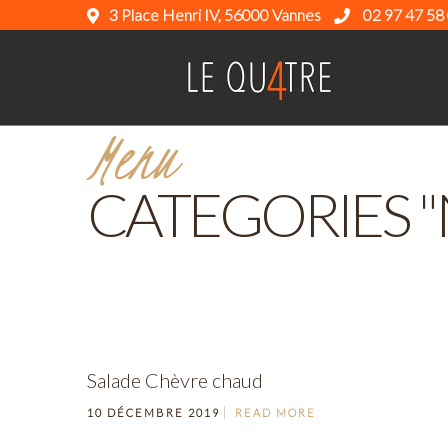
3 Place Henri IV, 56000 Vannes
02 97 47 58
Menu
CATEGORIES "
Salade Chèvre chaud
10 DÉCEMBRE 2019
READ MORE